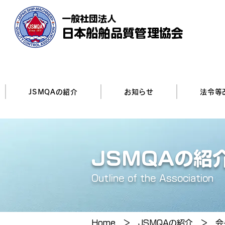
一般社団法人
日本船舶品質管理協会
JSMQAの紹介
お知らせ
法令等
JSMQAの紹
Outline of the Association
Home
>
JSMQAの紹介
> 会