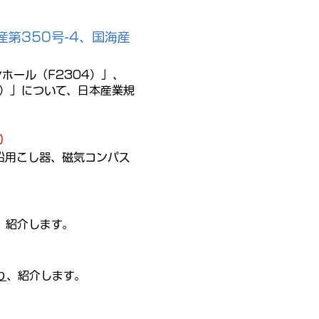
産第350号-4、国海産
ホール（F2304）」、
0）」について、日本産業規
0
船用こし器、磁気コンパス
、紹介します。
り
、紹介します。