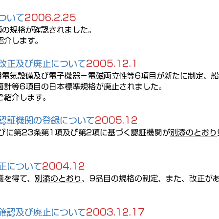
ついて
2006.2.25
類の規格が確認されました。
紹介します。
改正及び廃止について
2005.12.1
用電気設備及び電子機器－電磁両立性等6項目が新たに制定、船
面計等6項目の日本標準規格が廃止されました。
ご紹介します。
認証機関の登録について
2005.12
びに第23条第1項及び第2項に基づく認証機関が
別添のとおり
正について
2004.12
議を得て、
別添のとおり
、9品目の規格の制定、また、改正が
確認及び廃止について
2003.12.17