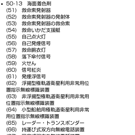
50-13 海面着色剤
(51) 救命索発射器
(52) 救命索発射器の発射体
(53) 救命索発射器の救命索
(54) 救命いかだ支援艇
(55) 自己点火灯
(56) 自己発煙信号
(57) 救命胴衣灯
(58) 落下傘付信号
(59) 火せん
(60) 信号紅炎
(61) 発煙浮信号
(62) 浮揚型極軌道衛星利用非常用位
置指示無線標識装置
(63) 非浮揚型極軌道衛星利用非常用
位置指示無線標識装置
(64) 小型船舶用極軌道衛星利用非常
用位置指示無線標識装置
(65) レーダー・トランスポンダー
(66) 持運び式双方向無線電話装置