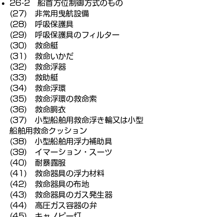
26-2 船首方位制御方式のもの
(27) 非常用曳航設備
(28) 呼吸保護具
(29) 呼吸保護具のフィルター
(30) 救命艇
(31) 救命いかだ
(32) 救命浮器
(33) 救助艇
(34) 救命浮環
(35) 救命浮環の救命索
(36) 救命胴衣
(37) 小型船舶用救命浮き輪又は小型
船舶用救命クッション
(38) 小型船舶用浮力補助具
(39) イマーション・スーツ
(40) 耐暴露服
(41) 救命器具の浮力材料
(42) 救命器具の布地
(43) 救命器具のガス発生器
(44) 高圧ガス容器の弁
(45) キャノピー灯